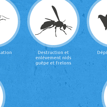
sation
Destruction et
Dép
enlèvement nids
guêpe et frelons