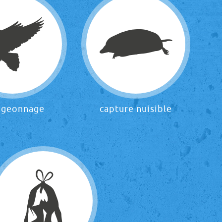
igeonnage
capture nuisible