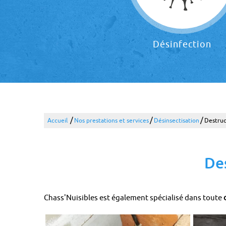
Désinfection
/
/
/
Accueil
Nos prestations et services
Désinsectisation
Destruc
De
Chass'Nuisibles est également spécialisé dans toute