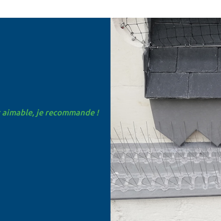
t aimable, je recommande !
t rapide. "