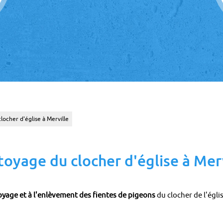
ocher d'église à Merville
oyage du clocher d'église à Mer
yage et à l'enlèvement des
fientes de pigeons
du clocher de l'égl