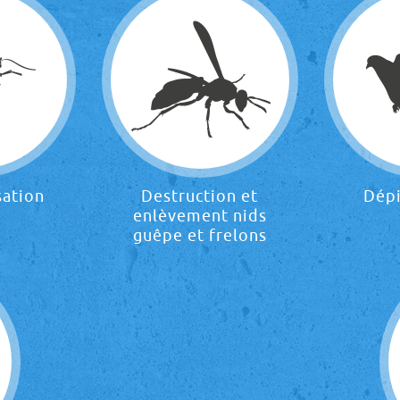
sation
Destruction et
Dép
enlèvement nids
guêpe et frelons