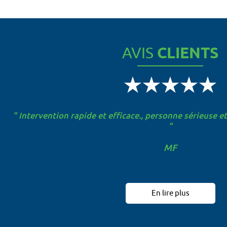
AVIS
CLIENTS
" Intervention rapide et efficace., personne sérieuse e
" Rdv rapide, travail propre, efficace e
"
Finet
MF
En lire plus