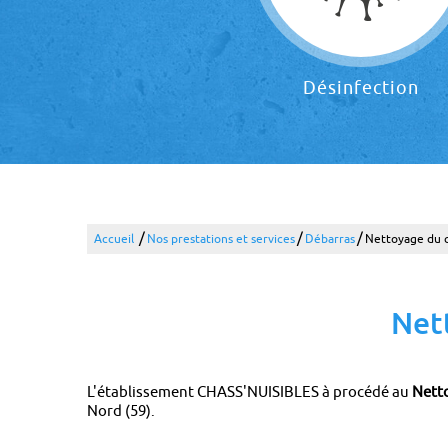
Désinfection
/
/
/
Accueil
Nos prestations et services
Débarras
Nettoyage du cl
Nett
L'établissement CHASS'NUISIBLES à procédé au
Netto
Nord (59).