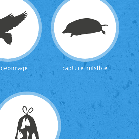
igeonnage
capture nuisible