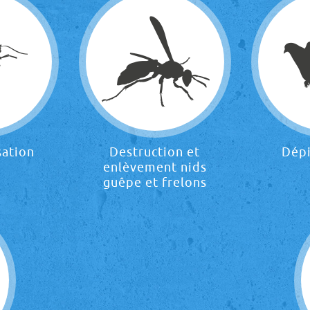
sation
Destruction et
Dép
enlèvement nids
guêpe et frelons