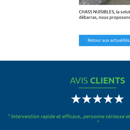
CHASS NUISIBLES, la solut
débarras, nous proposons
Retour aux actualités
AVIS
CLIENTS
" Intervention rapide et efficace., personne sérieuse e
" Rdv rapide, travail propre, efficace e
"
Finet