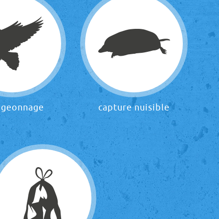
igeonnage
capture nuisible