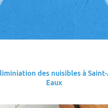
liminiation des nuisibles à Sain
Eaux