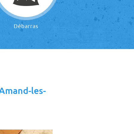
Débarras
t-Amand-les-