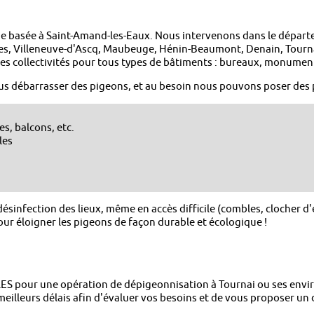
e basée à Saint-Amand-les-Eaux. Nous intervenons dans le dépa
es, Villeneuve-d'Ascq, Maubeuge, Hénin-Beaumont, Denain, Tourna
 des collectivités pour tous types de bâtiments : bureaux, monument
s débarrasser des pigeons, et au besoin nous pouvons poser des p
hes, balcons, etc.
les
ésinfection des lieux, même en accès difficile (combles, clocher d'ég
our éloigner les pigeons de façon durable et écologique !
LES pour une opération de dépigeonnisation à Tournai ou ses envi
illeurs délais afin d'évaluer vos besoins et de vous proposer un 