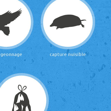
igeonnage
capture nuisible