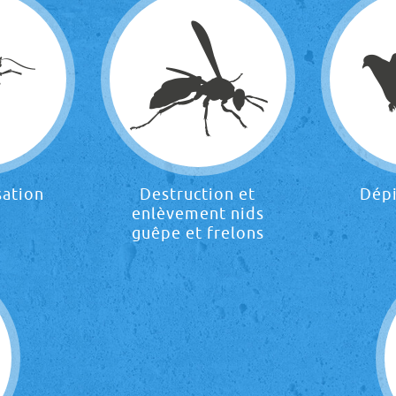
sation
Destruction et
Dép
enlèvement nids
guêpe et frelons