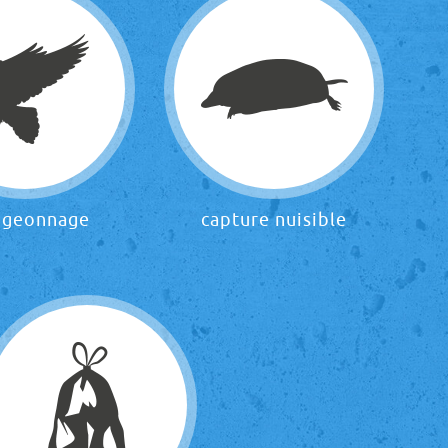
igeonnage
capture nuisible