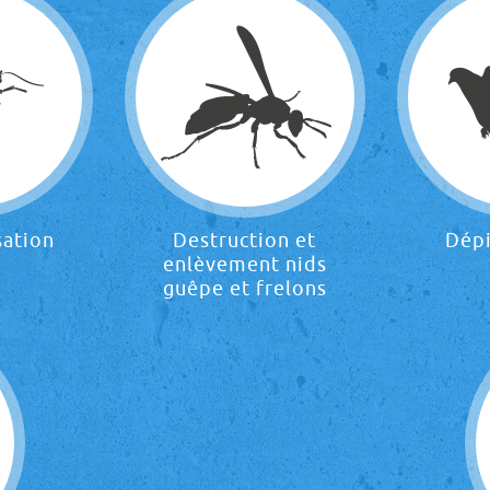
sation
Destruction et
Dép
enlèvement nids
guêpe et frelons