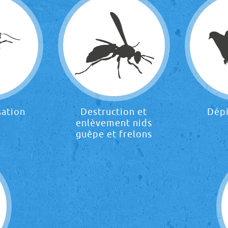
sation
Destruction et
Dép
enlèvement nids
guêpe et frelons