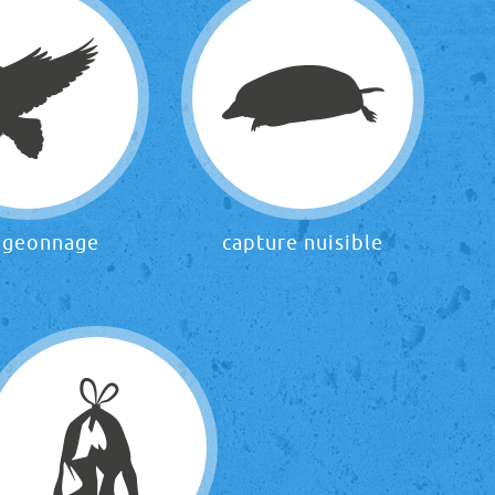
igeonnage
capture nuisible